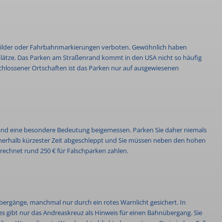
h Schilder oder Fahrbahnmarkierungen verboten. Gewöhnlich haben
plätze. Das Parken am Straßenrand kommt in den USA nicht so häufig
chlossener Ortschaften ist das Parken nur auf ausgewiesenen
land eine besondere Bedeutung beigemessen. Parken Sie daher niemals
nnerhalb kürzester Zeit abgeschleppt und Sie müssen neben den hohen
echnet rund 250 € für Falschparken zahlen.
ergänge, manchmal nur durch ein rotes Warnlicht gesichert. In
s gibt nur das Andreaskreuz als Hinweis für einen Bahnübergang. Sie