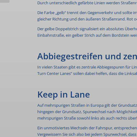
Durch unterschiedlich gefärbte Linien werden Straßen
Die Farbe „gelb“ trennt den Gegenverkehr und sollte i
gleicher Richtung und den äußeren Straßenrand. Rot od
Der gelbe Doppelstrich signalisiert ein absolutes Überh
Einbahnstraße, ein gelber Strich auf dem Bordstein weis
Abbiegestreifen und ze
In vielen Staaten gibt es zentrale Abbiegespuren für Lin
Turn Center Lanes“ sollen dabei helfen, dass die Links
Keep in Lane
Auf mehrspurigen Straßen in Europa gilt der Grundsatz 
hingegen der Grundsatz, Spurwechsel nach Möglichkeit z
mehrspurigen Straße sowohl links als auch rechts über
Ein unmotiviertes Wechseln der Fahrspur, entsprechen
Vergewissern Sie sich also bei jedem Spurwechsel, das