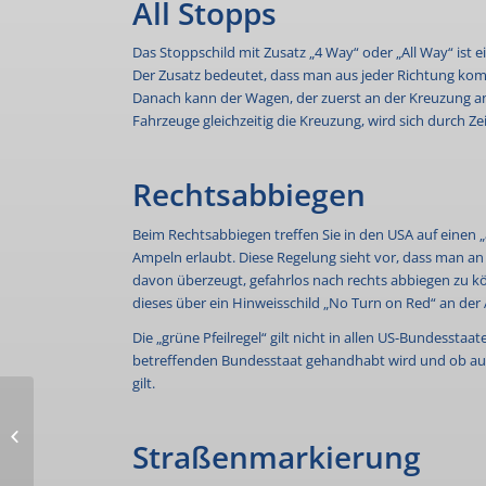
All Stopps
Das Stoppschild mit Zusatz „4 Way“ oder „All Way“ ist
Der Zusatz bedeutet, dass man aus jeder Richtung k
Danach kann der Wagen, der zuerst an der Kreuzung a
Fahrzeuge gleichzeitig die Kreuzung, wird sich durch Z
Rechtsabbiegen
Beim Rechtsabbiegen treffen Sie in den USA auf einen 
Ampeln erlaubt. Diese Regelung sieht vor, dass man 
davon überzeugt, gefahrlos nach rechts abbiegen zu k
dieses über ein Hinweisschild „No Turn on Red“ an der
Die „grüne Pfeilregel“ gilt nicht in allen US-Bundessta
betreffenden Bundesstaat gehandhabt wird und ob auf 
gilt.
Motorcycle holidays in
Straßenmarkierung
the USA