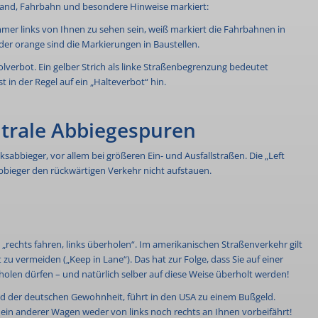
rand, Fahrbahn und besondere Hinweise markiert:
mmer links von Ihnen zu sehen sein, weiß markiert die Fahrbahnen in
er orange sind die Markierungen in Baustellen.
olverbot. Ein gelber Strich als linke Straßenbegrenzung bedeutet
t in der Regel auf ein „Halteverbot“ hin.
ntrale Abbiegespuren
ksabbieger, vor allem bei größeren Ein- und Ausfallstraßen. Die „Left
abbieger den rückwärtigen Verkehr nicht aufstauen.
„rechts fahren, links überholen“. Im amerikanischen Straßenverkehr gilt
u vermeiden („Keep in Lane“). Das hat zur Folge, dass Sie auf einer
holen dürfen – und natürlich selber auf diese Weise überholt werden!
d der deutschen Gewohnheit, führt in den USA zu einem Bußgeld.
s ein anderer Wagen weder von links noch rechts an Ihnen vorbeifährt!