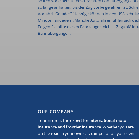
sollten vor einem unbeschrankten Bahnübergang anhalt
so lange anhalten, bis der Zug vorbeigefahren ist. S
Vorfahrt. Gerade Güterzüge können in den USA sehr la
Minuten andauern. Manche Autofahrer fühlen sich dad
Folgen Sie bitte diesen Fahrzeugen nicht – Zugunfäll
Bahnübergängen.
OUR COMPANY
TourInsure is the expert for
international motor
insurance
and
frontier insurance
. Whether you are
on the road in your own car, camper or on your own