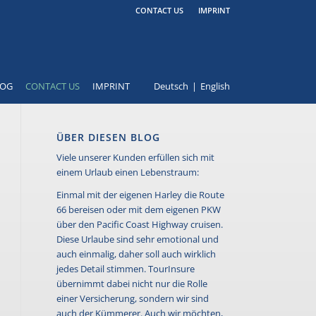
CONTACT US
IMPRINT
LOG
CONTACT US
IMPRINT
Deutsch
English
ÜBER DIESEN BLOG
Viele unserer Kunden erfüllen sich mit
einem Urlaub einen Lebenstraum:
Einmal mit der eigenen Harley die Route
66 bereisen oder mit dem eigenen PKW
über den Pacific Coast Highway cruisen.
Diese Urlaube sind sehr emotional und
auch einmalig, daher soll auch wirklich
jedes Detail stimmen. TourInsure
übernimmt dabei nicht nur die Rolle
einer Versicherung, sondern wir sind
auch der Kümmerer. Auch wir möchten,