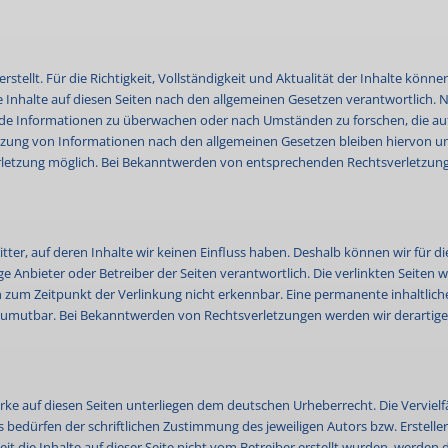
erstellt. Für die Richtigkeit, Vollständigkeit und Aktualität der Inhalte kö
 Inhalte auf diesen Seiten nach den allgemeinen Gesetzen verantwortlich. N
emde Informationen zu überwachen oder nach Umständen zu forschen, die auf 
zung von Informationen nach den allgemeinen Gesetzen bleiben hiervon unbe
rletzung möglich. Bei Bekanntwerden von entsprechenden Rechtsverletzung
tter, auf deren Inhalte wir keinen Einfluss haben. Deshalb können wir für
eilige Anbieter oder Betreiber der Seiten verantwortlich. Die verlinkten Seit
zum Zeitpunkt der Verlinkung nicht erkennbar. Eine permanente inhaltliche 
 zumutbar. Bei Bekanntwerden von Rechtsverletzungen werden wir derartig
erke auf diesen Seiten unterliegen dem deutschen Urheberrecht. Die Vervielf
edürfen der schriftlichen Zustimmung des jeweiligen Autors bzw. Ersteller
it die Inhalte auf dieser Seite nicht vom Betreiber erstellt wurden, werden