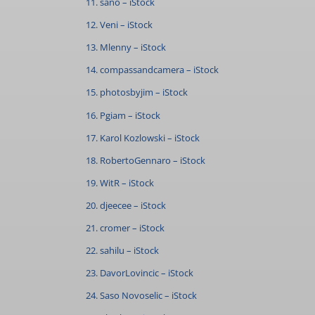
11. sano – iStock
12. Veni – iStock
13. Mlenny – iStock
14. compassandcamera – iStock
15. photosbyjim – iStock
16. Pgiam – iStock
17. Karol Kozlowski – iStock
18. RobertoGennaro – iStock
19. WitR – iStock
20. djeecee – iStock
21. cromer – iStock
22. sahilu – iStock
23. DavorLovincic – iStock
24. Saso Novoselic – iStock