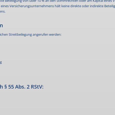
rekte Beteiligung von über 10 % an den Stimmrechten oder am Kapital eines
nes Versicherungsunternehmens hält keine direkte oder indirekte Beteil
ens.
nn
ichen Streitbeilegung angerufen werden:
ng
 § 55 Abs. 2 RStV: